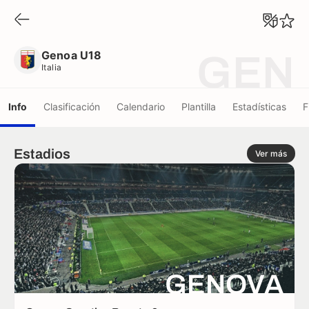
Genoa U18
Italia
Genoa U18
GEN
Italia
Info
Clasificación
Calendario
Plantilla
Estadísticas
F
Estadios
Ver más
GENOVA