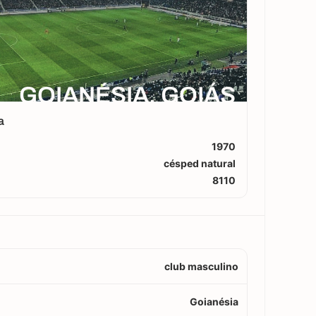
GOIANÉSIA, GOIÁS
a
1970
césped natural
8110
club masculino
Goianésia