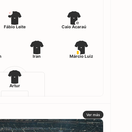
-
-
Fábio Leite
Caio Acaraú
-
-
n
Iran
Márcio Luiz
-
Artur
Ver más