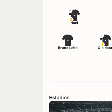
-
Nael
-
-
Bruno Leite
Cleidso
Estadios