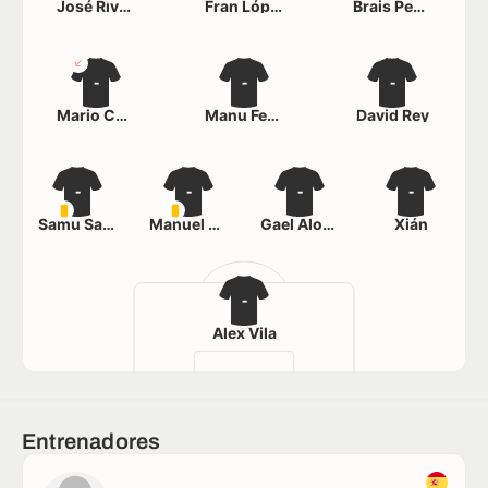
José Rivera
Fran López
Brais Penela
-
-
-
Mario Cantero
Manu Fernández
David Rey
-
-
-
-
Samu Santos
Manuel Baltar
Gael Alonso
Xián
-
Alex Vila
Entrenadores