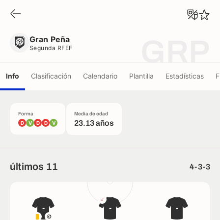
Gran Peña
Segunda RFEF
Gran Peña
GRP
Segunda RFEF
Info
Clasificación
Calendario
Plantilla
Estadísticas
F
Forma
Media de edad
23.13 años
D
V
D
D
V
últimos 11
4-3-3
-
-
-