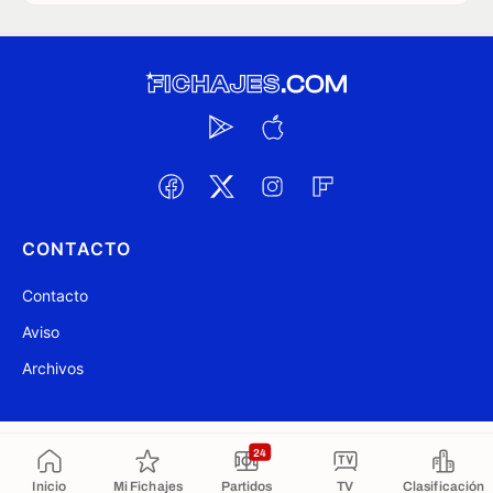
CONTACTO
Contacto
Aviso
Archivos
@ Fichajes.com 2007-2026
Actualizado a las 21:14
24
Inicio
Mi Fichajes
Partidos
TV
Clasificación
Copiado al portapapeles