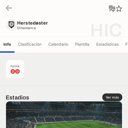
Herstedøster
Dinamarca
Herstedøster
HIC
Dinamarca
Info
Clasificación
Calendario
Plantilla
Estadísticas
F
Forma
D
D
Estadios
Ver más