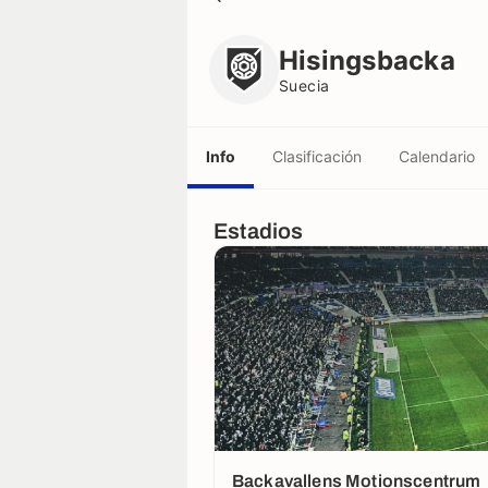
Hisingsbacka
Suecia
Hisingsbacka
Suecia
Info
Clasificación
Calendario
Estadios
Backavallens Motionscentrum