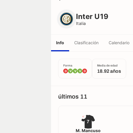
Inter U19
Italia
Inter U19
Italia
Info
Clasificación
Calendario
Forma
Media de edad
18.92 años
D
V
V
V
D
últimos 11
7
M. Mancuso