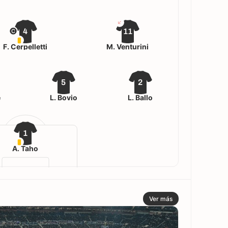
4
11
F. Cerpelletti
M. Venturini
5
2
e
L. Bovio
L. Ballo
1
A. Taho
Ver más