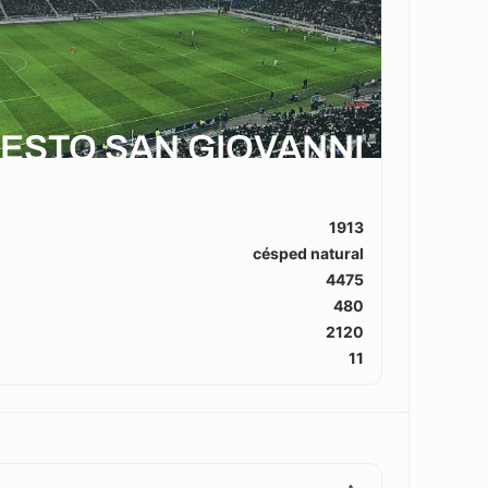
ESTO SAN GIOVANNI
1913
césped natural
4475
480
2120
11