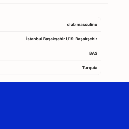
club masculino
İstanbul Başakşehir U19, Başakşehir
BAS
Turquía