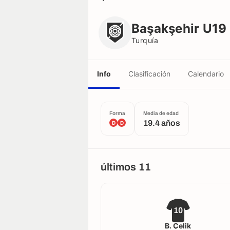
Başakşehir U19
Turquía
Başakşehir U19
Turquía
Info
Clasificación
Calendario
Forma
Media de edad
19.4 años
D
D
últimos 11
10
B. Çelik