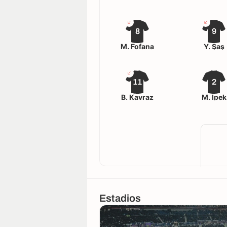
8
9
M. Fofana
Y. Şaş
11
2
B. Kavraz
M. Ipek
Estadios