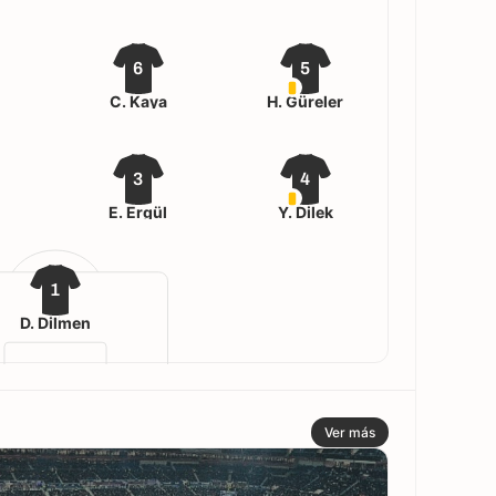
6
5
C. Kaya
H. Güreler
3
4
E. Ergül
Y. Dilek
1
D. Dilmen
Ver más