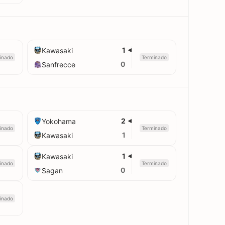
1
Kawasaki
inado
Terminado
0
Sanfrecce
2
Yokohama
inado
Terminado
1
Kawasaki
1
Kawasaki
inado
Terminado
0
Sagan
inado