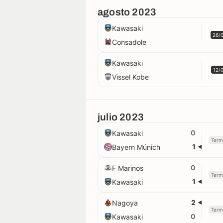
agosto 2023
Kawasaki
26/
Consadole
Kawasaki
12/
Vissel Kobe
julio 2023
0
Kawasaki
Term
1
Bayern Múnich
0
F Marinos
Term
1
Kawasaki
2
Nagoya
Term
0
Kawasaki