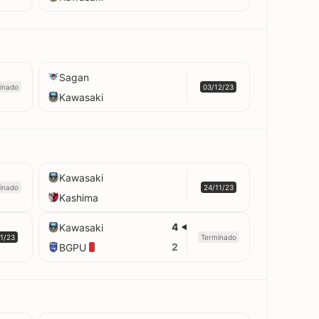
Sagan
inado
03/12/23
Kawasaki
Kawasaki
inado
24/11/23
Kashima
4
Kawasaki
11/23
Terminado
2
BGPU