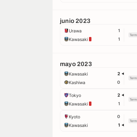
junio 2023
1
Urawa
Term
1
Kawasaki
mayo 2023
2
Kawasaki
Term
0
Kashiwa
2
Tokyo
Term
1
Kawasaki
0
Kyoto
Term
1
Kawasaki