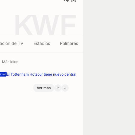
KWF
ación de TV
Estadios
Palmarés
Más leído
El Tottenham Hotspur tiene nuevo central
icial
Ver más