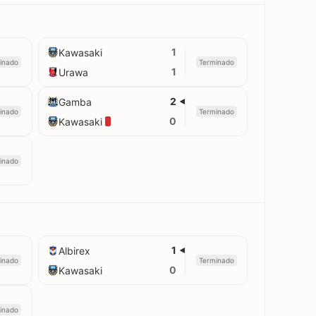
1
Kawasaki
inado
Terminado
1
Urawa
2
Gamba
inado
Terminado
0
Kawasaki
inado
1
Albirex
inado
Terminado
0
Kawasaki
inado