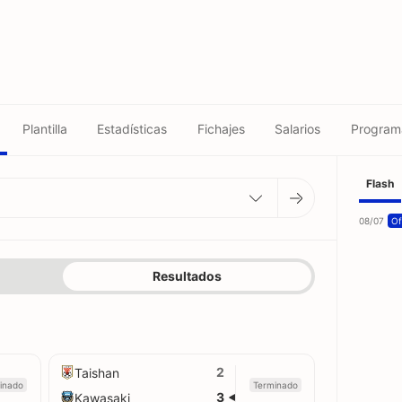
Plantilla
Estadísticas
Fichajes
Salarios
Program
Flash
08/07
Of
Resultados
2
Taishan
inado
Terminado
3
Kawasaki