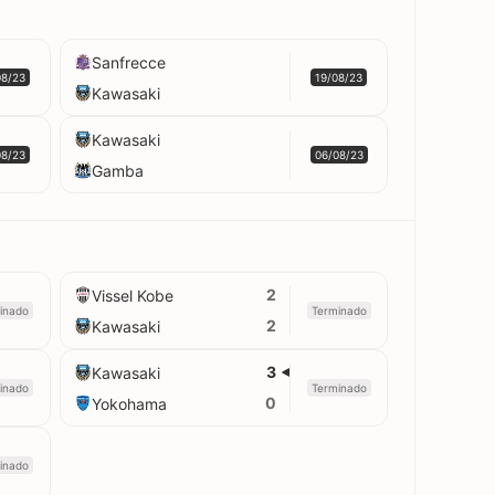
Sanfrecce
08/23
19/08/23
Kawasaki
Kawasaki
08/23
06/08/23
Gamba
2
Vissel Kobe
inado
Terminado
2
Kawasaki
3
Kawasaki
inado
Terminado
0
Yokohama
inado