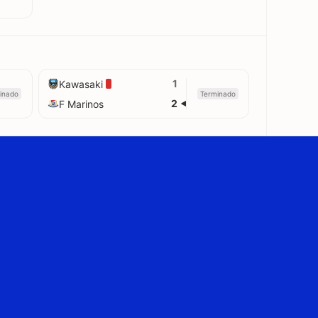
1
Kawasaki
inado
Terminado
2
F Marinos