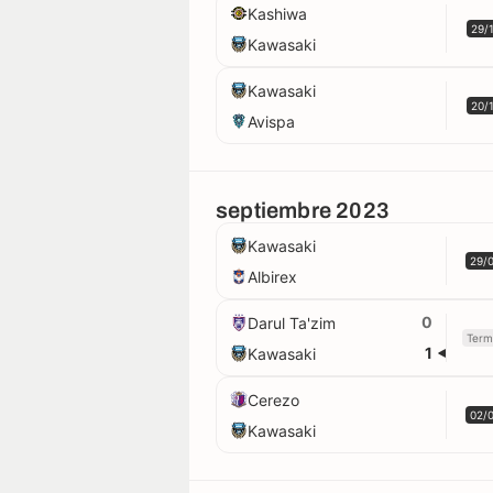
Kashiwa
29/
Kawasaki
Kawasaki
20/
Avispa
septiembre 2023
Kawasaki
29/
Albirex
0
Darul Ta'zim
Term
1
Kawasaki
Cerezo
02/
Kawasaki