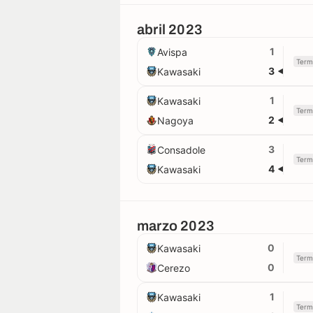
abril 2023
1
Avispa
Term
3
Kawasaki
1
Kawasaki
Term
2
Nagoya
3
Consadole
Term
4
Kawasaki
marzo 2023
0
Kawasaki
Term
0
Cerezo
1
Kawasaki
Term