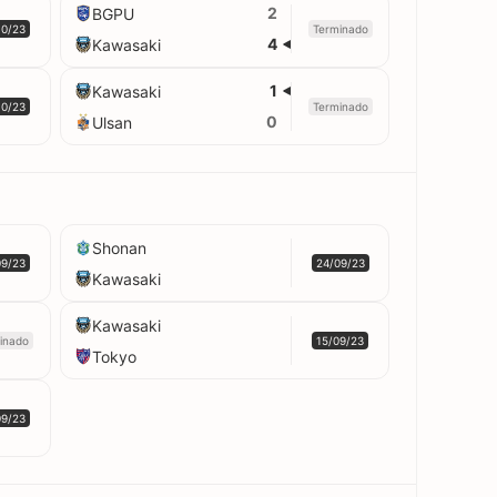
2
BGPU
10/23
Terminado
4
Kawasaki
1
Kawasaki
10/23
Terminado
0
Ulsan
Shonan
09/23
24/09/23
Kawasaki
Kawasaki
inado
15/09/23
Tokyo
09/23