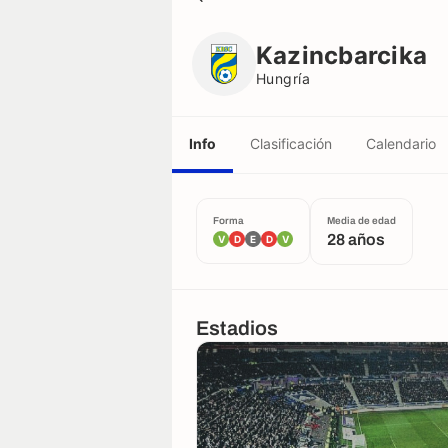
Kazincbarcika
Hungría
Kazincbarcika
Hungría
Info
Clasificación
Calendario
Forma
Media de edad
28 años
V
D
E
D
V
Estadios