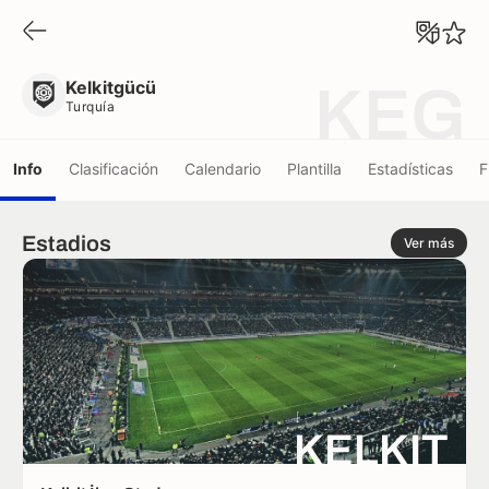
Kelkitgücü
Turquía
Kelkitgücü
KEG
Turquía
Info
Clasificación
Calendario
Plantilla
Estadísticas
F
Estadios
Ver más
KELKIT