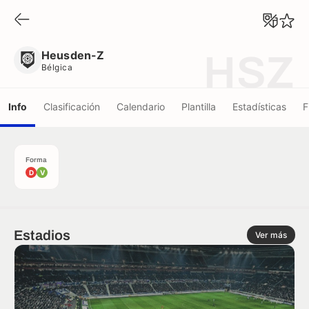
Heusden-Z
Bélgica
Heusden-Z
HSZ
Bélgica
Info
Clasificación
Calendario
Plantilla
Estadísticas
F
Forma
D
V
Estadios
Ver más