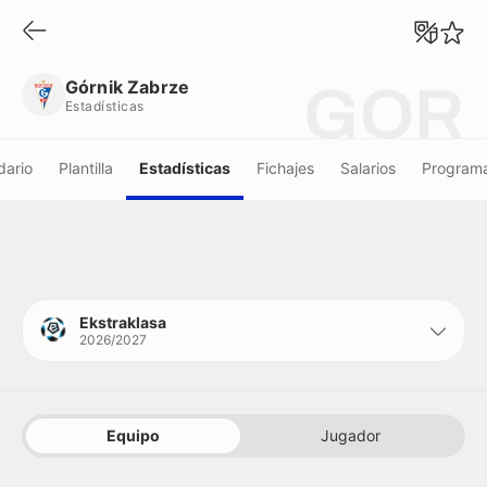
Górnik Zabrze
Estadísticas
Górnik Zabrze
GOR
Estadísticas
dario
Plantilla
Estadísticas
Fichajes
Salarios
Programa
Ekstraklasa
2026/2027
Equipo
Jugador