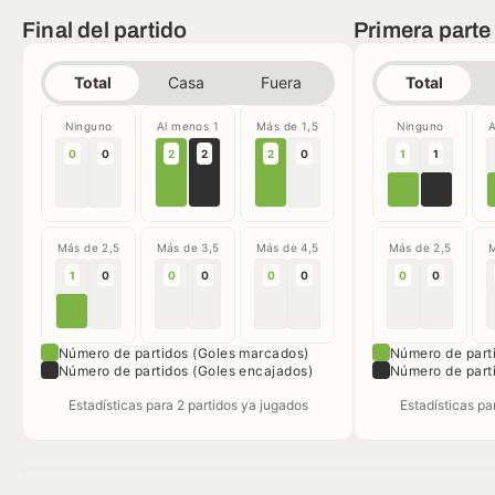
Final del partido
Primera parte
Total
Casa
Fuera
Total
Ninguno
Al menos 1
Más de 1,5
Ninguno
A
0
0
2
2
2
0
1
1
Más de 2,5
Más de 3,5
Más de 4,5
Más de 2,5
M
1
0
0
0
0
0
0
0
Número de partidos (Goles marcados)
Número de part
Número de partidos (Goles encajados)
Número de part
Estadísticas para 2 partidos ya jugados
Estadísticas pa