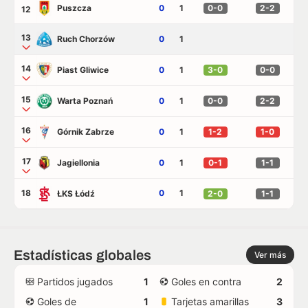
Puszcza
0
1
0-0
2-2
12
13
Ruch Chorzów
0
1
14
Piast Gliwice
0
1
3-0
0-0
15
Warta Poznań
0
1
0-0
2-2
16
Górnik Zabrze
0
1
1-2
1-0
17
Jagiellonia
0
1
0-1
1-1
18
0
1
ŁKS Łódź
2-0
1-1
Estadísticas globales
Ver más
Partidos jugados
1
Goles en contra
2
Goles de
1
Tarjetas amarillas
3