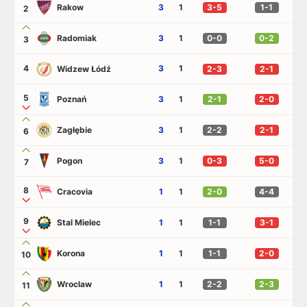
Rakow
3
1
3-5
1-1
2
Radomiak
3
1
0-0
0-2
3
4
3
1
Widzew Łódź
2-3
2-1
5
Poznań
3
1
2-1
2-0
Zagłębie
3
1
2-2
2-1
6
Pogon
3
1
0-3
5-0
7
8
Cracovia
1
1
2-0
4-4
9
Stal Mielec
1
1
1-1
3-1
Korona
1
1
1-1
2-0
10
Wroclaw
1
1
2-2
2-3
11