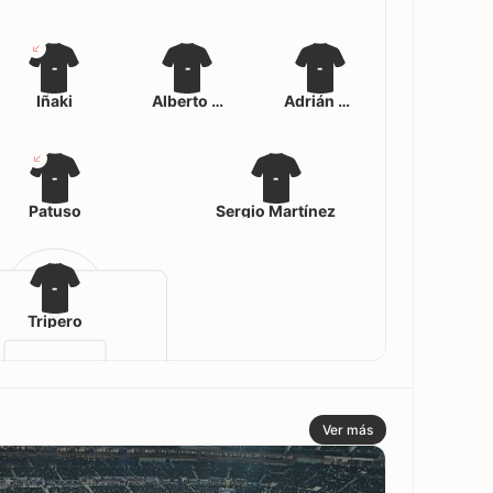
-
-
-
Iñaki
Alberto Carbonell
Adrián Montesinos
-
-
Patuso
Sergio Martínez
-
Tripero
Ver más