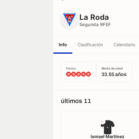
La Roda
Segunda RFEF
La Roda
Segunda RFEF
Info
Clasificación
Calendario
Forma
Media de edad
33.55 años
D
D
D
D
D
últimos 11
-
Ismael Martínez