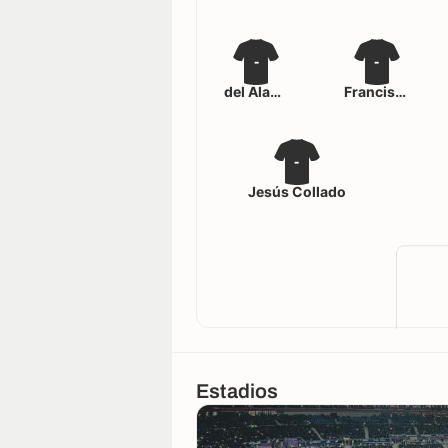
-
-
del Álamo
Francisco Iborra
-
Jesús Collado
Estadios