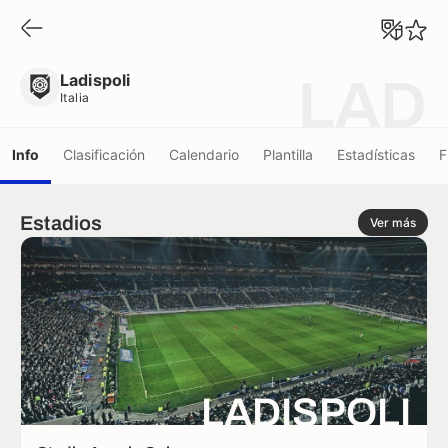
Ladispoli
Italia
Ladispoli
LAD
Italia
Info
Clasificación
Calendario
Plantilla
Estadísticas
F
Estadios
Ver más
LADISPOLI