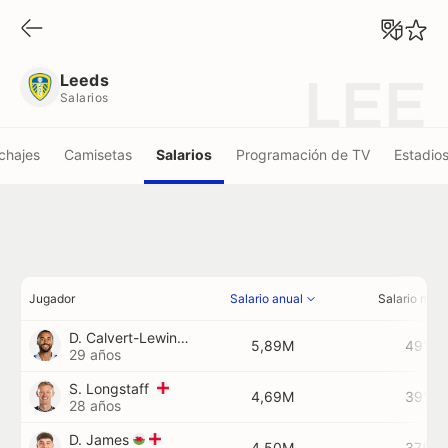
Leeds
Salarios
Leeds
LEE
Salarios
ichajes
Camisetas
Salarios
Programación de TV
Estadio
Jugador
Salario anual
Salario men
D. Calvert-Lewin
5,89M
491K
29 años
S. Longstaff
4,69M
391K
28 años
D. James
4,50M
375K