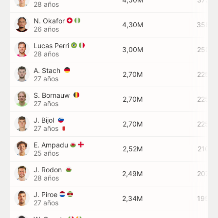
28 años
N. Okafor
4,30M
358K
26 años
Lucas Perri
3,00M
250K
28 años
A. Stach
2,70M
225K
27 años
S. Bornauw
2,70M
225K
27 años
J. Bijol
2,70M
225K
27 años
E. Ampadu
2,52M
210K
25 años
J. Rodon
2,49M
207K
28 años
J. Piroe
2,34M
195K
27 años