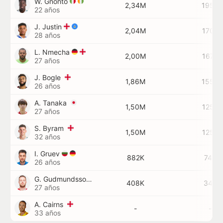
W. Gnonto
2,34M
195K
22 años
J. Justin
2,04M
170K
28 años
L. Nmecha
2,00M
167K
27 años
J. Bogle
1,86M
155K
26 años
A. Tanaka
1,50M
125K
27 años
S. Byram
1,50M
125K
32 años
I. Gruev
882K
74K
26 años
G. Gudmundsson
408K
34K
27 años
A. Cairns
-
-
33 años