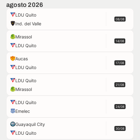
agosto 2026
LDU Quito
08/08
Ind. del Valle
Mirassol
14/08
LDU Quito
Aucas
17/08
LDU Quito
LDU Quito
21/08
Mirassol
LDU Quito
24/08
Emelec
Guayaquil City
30/08
LDU Quito