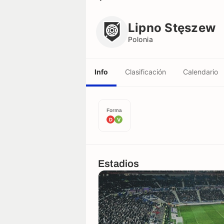
Lipno Stęszew
Polonia
Lipno Stęszew
Polonia
Info
Clasificación
Calendario
Forma
D
V
Estadios