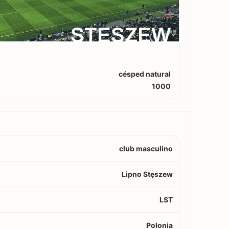
STĘSZEW
césped natural
1000
club masculino
Lipno Stęszew
LST
Polonia