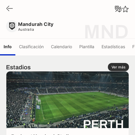
Mandurah City
Australia
Mandurah City
MND
Australia
Info
Clasificación
Calendario
Plantilla
Estadísticas
F
Estadios
Ver más
PERTH