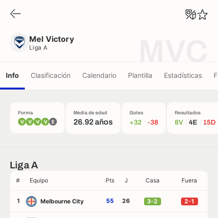
Mel Victory
Liga A
Mel Victory
MVC
Liga A
Info
Clasificación
Calendario
Plantilla
Estadísticas
F
Forma
Media de edad
Goles
Resultados
26.92 años
V
V
V
V
E
+32
-38
8V
4E
15D
Liga A
#
Equipo
Pts
J
Casa
Fuera
1
55
26
Melbourne City
3-2
2-1