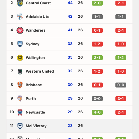
2
44
26
Central Coast
2-0
2-1
3
42
26
Adelaide Utd
1-1
1-1
4
41
26
Wanderers
0-1
2-1
5
38
26
Sydney
1-2
1-0
6
35
26
Wellington
3-1
1-2
7
32
26
Western United
1-2
1-0
8
30
26
Brisbane
0-1
0-0
9
29
26
Perth
0-0
3-1
10
29
26
Newcastle
4-0
2-1
11
28
26
Mel Victory