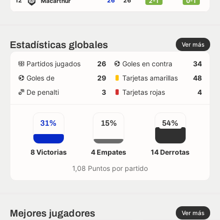
12
26
26
Macarthur
2-1
0-1
Estadísticas globales
Ver más
Partidos jugados
26
Goles en contra
34
Goles de
29
Tarjetas amarillas
48
De penalti
3
Tarjetas rojas
4
31%
15%
54%
8 Victorias
4 Empates
14 Derrotas
1,08 Puntos por partido
Mejores jugadores
Ver más