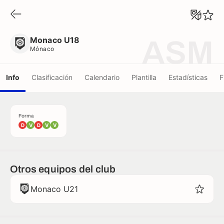
Monaco U18
Mónaco
Monaco U18
ASM
Mónaco
Info
Clasificación
Calendario
Plantilla
Estadísticas
F
Forma
D
V
D
V
V
Otros equipos del club
Monaco U21