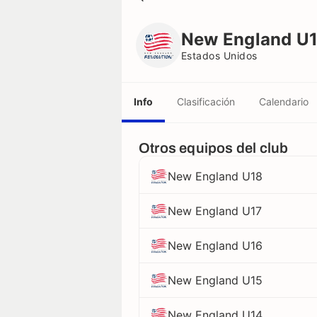
New England U17
Estados Unidos
New England U
Estados Unidos
Info
Clasificación
Calendario
Otros equipos del club
New England U18
New England U17
New England U16
New England U15
New England U14