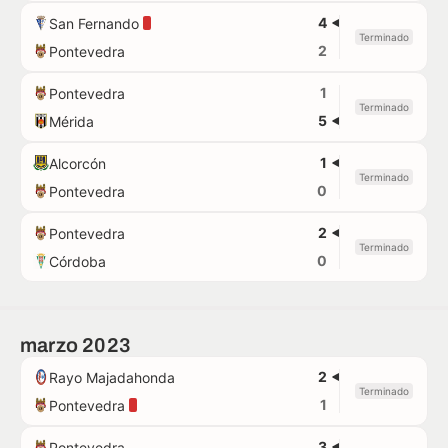
4
San Fernando
Terminado
2
Pontevedra
1
Pontevedra
Terminado
5
Mérida
1
Alcorcón
Terminado
0
Pontevedra
2
Pontevedra
Terminado
0
Córdoba
marzo 2023
2
Rayo Majadahonda
Terminado
1
Pontevedra
3
Pontevedra