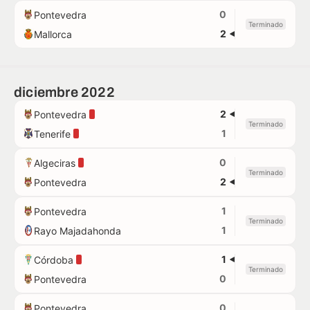
0
Pontevedra
Terminado
2
Mallorca
diciembre 2022
2
Pontevedra
Terminado
1
Tenerife
0
Algeciras
Terminado
2
Pontevedra
1
Pontevedra
Terminado
1
Rayo Majadahonda
1
Córdoba
Terminado
0
Pontevedra
0
Pontevedra