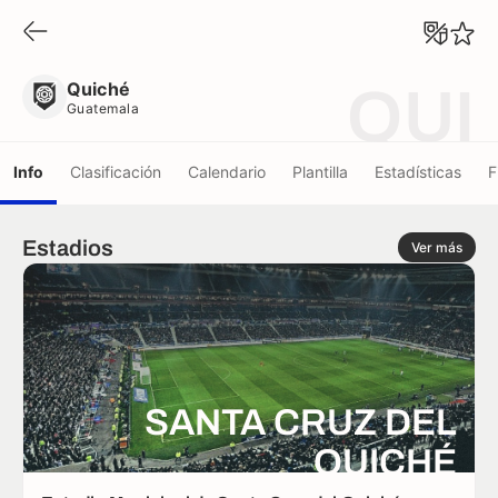
Quiché
Guatemala
Quiché
QUI
Guatemala
Info
Clasificación
Calendario
Plantilla
Estadísticas
F
Estadios
Ver más
SANTA CRUZ DEL
QUICHÉ