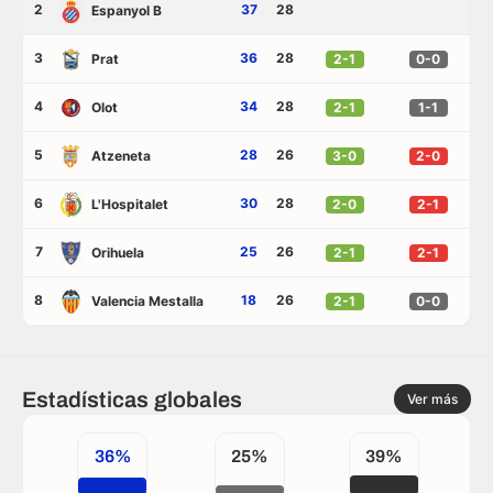
2
37
28
Espanyol B
3
36
28
Prat
2-1
0-0
4
34
28
Olot
2-1
1-1
5
28
26
Atzeneta
3-0
2-0
6
30
28
L'Hospitalet
2-0
2-1
7
25
26
Orihuela
2-1
2-1
8
18
26
Valencia Mestalla
2-1
0-0
Estadísticas globales
Ver más
36%
25%
39%