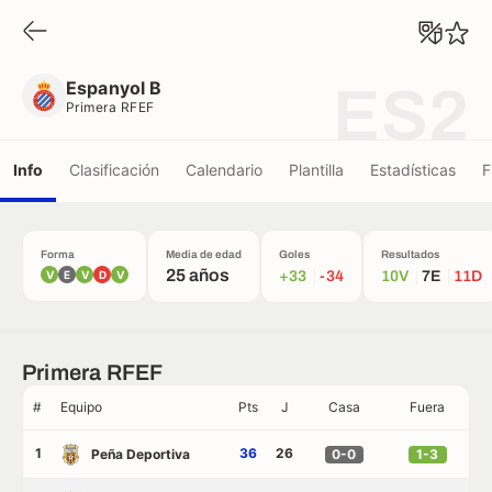
Espanyol B
Primera RFEF
Espanyol B
ES2
Primera RFEF
Info
Clasificación
Calendario
Plantilla
Estadísticas
F
Forma
Media de edad
Goles
Resultados
25 años
V
E
V
D
V
+33
-34
10V
7E
11D
Primera RFEF
#
Equipo
Pts
J
Casa
Fuera
1
36
26
Peña Deportiva
0-0
1-3