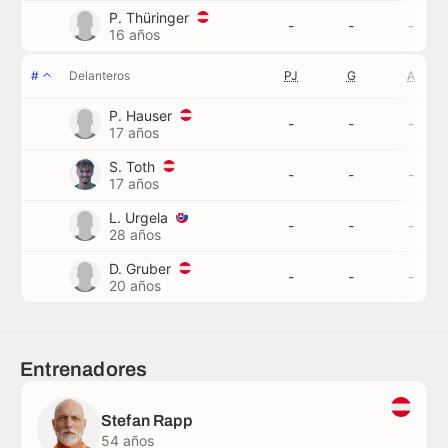
P. Thüringer
-
-
-
16 años
#
Delanteros
PJ
G
A
P. Hauser
-
-
-
17 años
S. Toth
-
-
-
17 años
L. Urgela
-
-
-
28 años
D. Gruber
-
-
-
20 años
Entrenadores
Stefan Rapp
54 años