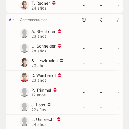
T. Regner
-
-
-
24 años
#
Centrocampistas
PJ
G
A
A. Steinhöfer
-
-
-
23 años
C. Schneider
-
-
-
28 años
S. Leszkovich
-
-
-
23 años
D. Weinhandl
-
-
-
23 años
P. Trimmel
-
-
-
17 años
J. Loos
-
-
-
22 años
L. Umprecht
-
-
-
24 años