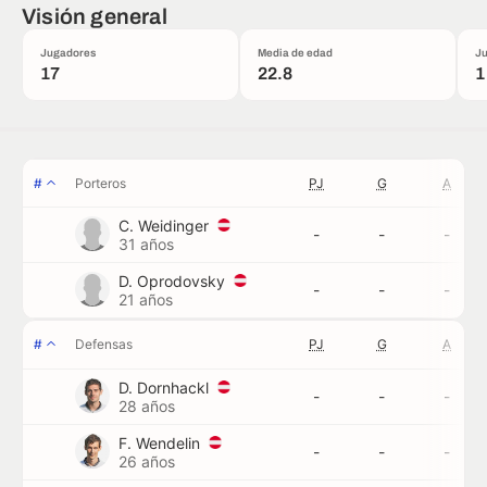
Visión general
Jugadores
Media de edad
Ju
17
22.8
1
#
Porteros
PJ
G
A
C. Weidinger
-
-
-
31 años
D. Oprodovsky
-
-
-
21 años
#
Defensas
PJ
G
A
D. Dornhackl
-
-
-
28 años
F. Wendelin
-
-
-
26 años