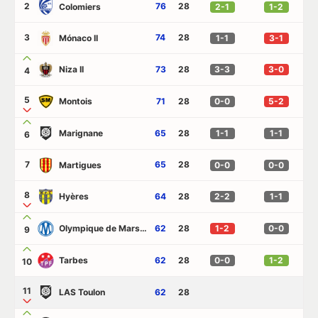
2
76
28
Colomiers
2-1
1-2
3
74
28
Mónaco II
1-1
3-1
Niza II
73
28
3-3
3-0
4
5
Montois
71
28
0-0
5-2
Marignane
65
28
1-1
1-1
6
7
65
28
Martigues
0-0
0-0
8
Hyères
64
28
2-2
1-1
Olympique de Marsella II
62
28
1-2
0-0
9
Tarbes
62
28
0-0
1-2
10
11
LAS Toulon
62
28