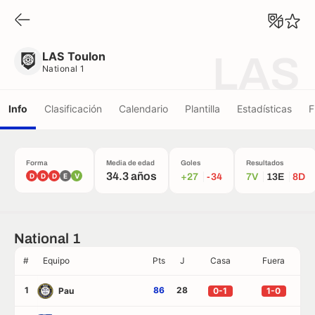
LAS Toulon
National 1
LAS Toulon
LAS
National 1
Info
Clasificación
Calendario
Plantilla
Estadísticas
F
Forma
Media de edad
Goles
Resultados
34.3 años
D
D
D
E
V
+27
-34
7V
13E
8D
National 1
#
Equipo
Pts
J
Casa
Fuera
1
86
28
Pau
0-1
1-0