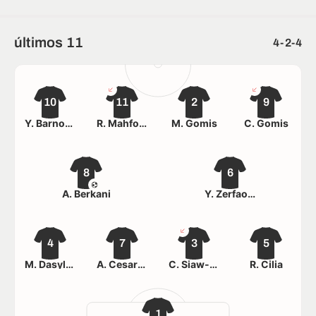
últimos 11
4-2-4
10
11
2
9
Y. Barnoussi
R. Mahfoud
M. Gomis
C. Gomis
8
6
A. Berkani
Y. Zerfaoui
4
7
3
5
M. Dasylva
A. Cesarini
C. Siaw-Afriyie
R. Cilia
1