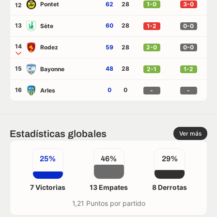
Pontet
62
28
1-0
3-0
12
13
60
28
Sète
1-2
0-0
14
Rodez
59
28
2-0
0-0
15
48
28
Bayonne
2-1
1-2
16
0
0
Arles
-
-
Estadísticas globales
Ver más
25%
46%
29%
7 Victorias
13 Empates
8 Derrotas
1,21 Puntos por partido