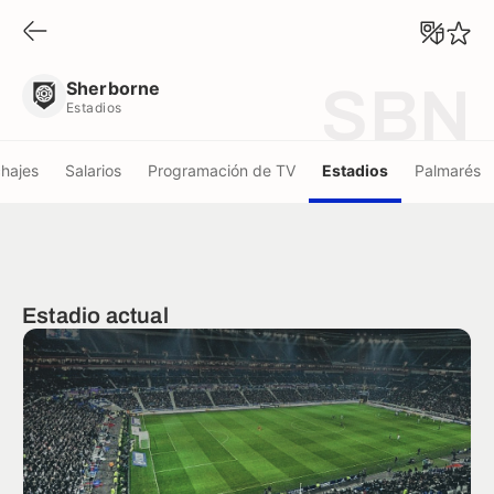
Sherborne
Estadios
Sherborne
SBN
Estadios
chajes
Salarios
Programación de TV
Estadios
Palmarés
Estadio actual