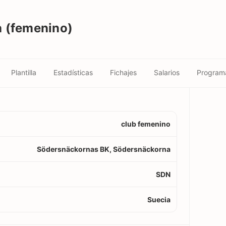
 (femenino)
Plantilla
Estadísticas
Fichajes
Salarios
Program
club femenino
Södersnäckornas BK, Södersnäckorna
SDN
Suecia