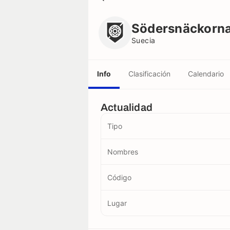
Södersnäckorna (femenino)
Suecia
Södersnäckorna
Suecia
Info
Clasificación
Calendario
Actualidad
Tipo
Nombres
Código
Lugar