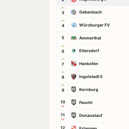
Gebenbach
3
Würzburger FV
4
5
Ammerthal
Eltersdorf
6
Hankofen
7
Ingolstadt II
8
Kornburg
9
10
Feucht
11
Donaustauf
12
Erlangen