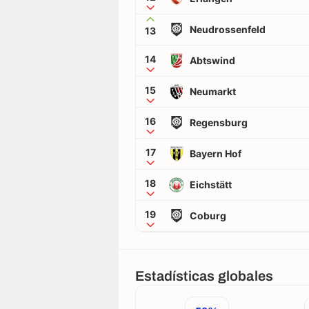
Neudrossenfeld
13
14
Abtswind
15
Neumarkt
16
Regensburg
17
Bayern Hof
18
Eichstätt
19
Coburg
Estadísticas globales