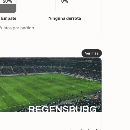
50%
0%
1 Empate
Ninguna derrota
Puntos por partido
Ver más
REGENSBURG