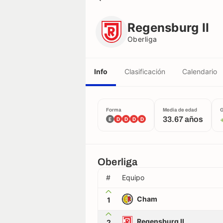
Regensburg II
Oberliga
Regensburg II
Oberliga
Info
Clasificación
Calendario
Forma
Media de edad
G
33.67 años
E
D
D
D
D
Oberliga
#
Equipo
Cham
1
Regensburg II
2