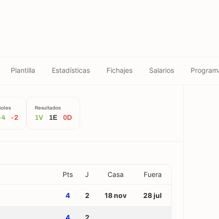
Plantilla
Estadísticas
Fichajes
Salarios
Program
oles
Resultados
+4
-2
1V
1E
0D
Pts
J
Casa
Fuera
4
2
18 nov
28 jul
4
2