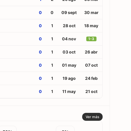
0
0
09 sept
30 mar
0
1
28 oct
18 may
0
1
04 nov
1-3
0
1
03 oct
26 abr
0
1
01 may
07 oct
0
1
19 ago
24 feb
0
1
11 may
21 oct
Ver más