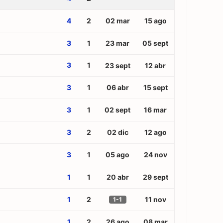
4
2
02 mar
15 ago
3
1
23 mar
05 sept
3
1
23 sept
12 abr
3
1
06 abr
15 sept
3
1
02 sept
16 mar
3
2
02 dic
12 ago
3
1
05 ago
24 nov
1
1
20 abr
29 sept
1
2
11 nov
1-1
1
2
26 ago
08 mar