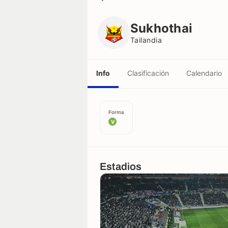
Sukhothai
Tailandia
Sukhothai
Tailandia
Info
Clasificación
Calendario
Forma
V
Estadios