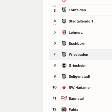
Lohfelden
3
4
Stadtallendorf
5
Lehnerz
6
Eschborn
7
Wiesbaden
8
Griesheim
9
Seligenstadt
10
RW Hadamar
11
Baunatal
12
Fulda