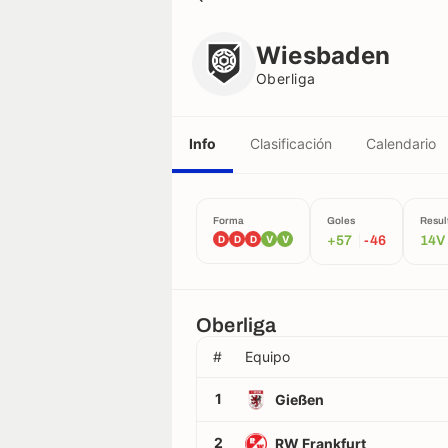
Wiesbaden
Oberliga
Wiesbaden
Oberliga
Info
Clasificación
Calendario
Forma
Goles
Resul
D
D
D
V
V
+57
-46
14V
Oberliga
#
Equipo
1
Gießen
2
RW Frankfurt