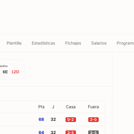
Plantilla
Estadísticas
Fichajes
Salarios
Program
tados
6E
12D
Pts
J
Casa
Fuera
68
32
0-2
2-0
64
32
3-5
3-3