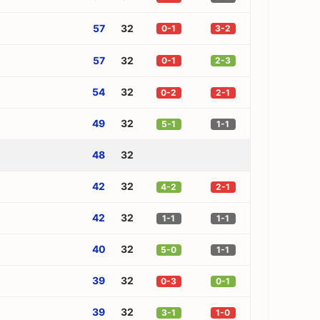
57
32
0-1
3-2
57
32
0-1
2-3
54
32
0-2
2-1
49
32
5-1
1-1
48
32
42
32
4-2
2-1
42
32
1-1
1-1
40
32
5-0
1-1
39
32
0-3
0-1
39
32
3-1
1-0