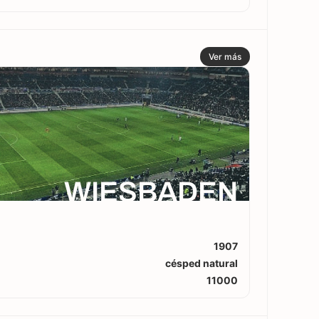
Ver más
WIESBADEN
1907
césped natural
11000