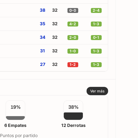
38
32
0-0
2-4
35
32
4-2
1-3
34
32
2-0
0-1
31
32
1-0
1-3
27
32
1-2
1-3
Ver más
19%
38%
6 Empates
12 Derrotas
 Puntos por partido