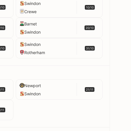
Swindon
/10
10/10
Crewe
Barnet
/10
20/10
Swindon
Swindon
/10
31/10
Rotherham
Newport
/11
21/11
Swindon
/11