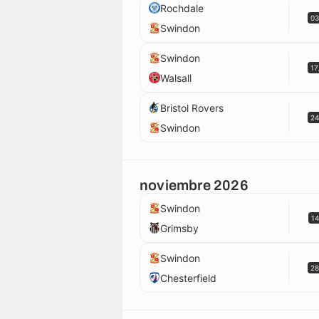
Rochdale
03
Swindon
Swindon
17
Walsall
Bristol Rovers
24
Swindon
noviembre 2026
Swindon
14
Grimsby
Swindon
28
Chesterfield