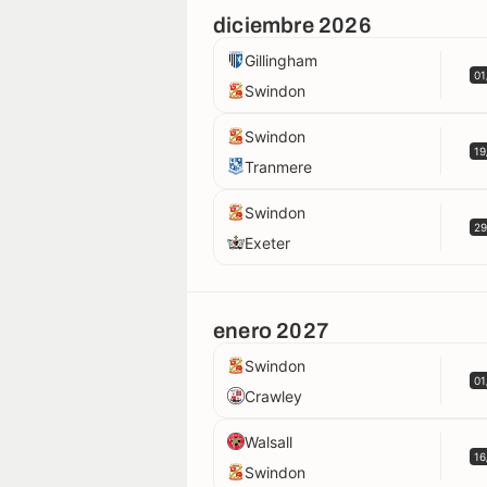
diciembre 2026
Gillingham
01
Swindon
Swindon
19
Tranmere
Swindon
29
Exeter
enero 2027
Swindon
01
Crawley
Walsall
16
Swindon