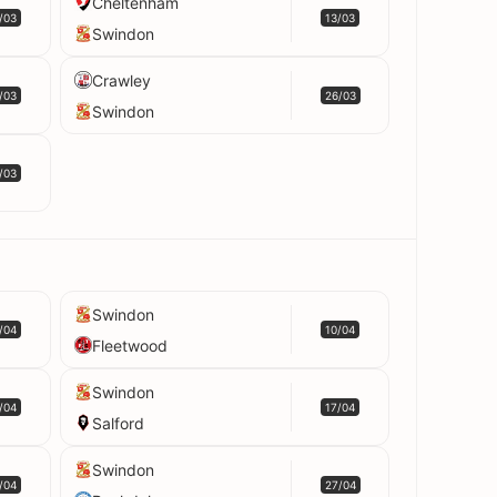
Cheltenham
/03
13/03
Swindon
Crawley
/03
26/03
Swindon
/03
Swindon
/04
10/04
Fleetwood
Swindon
/04
17/04
Salford
Swindon
/04
27/04