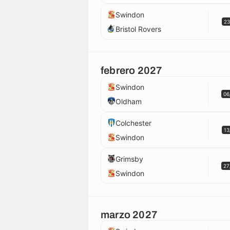
Swindon
23
Bristol Rovers
febrero 2027
Swindon
06
Oldham
Colchester
13
Swindon
Grimsby
27
Swindon
marzo 2027