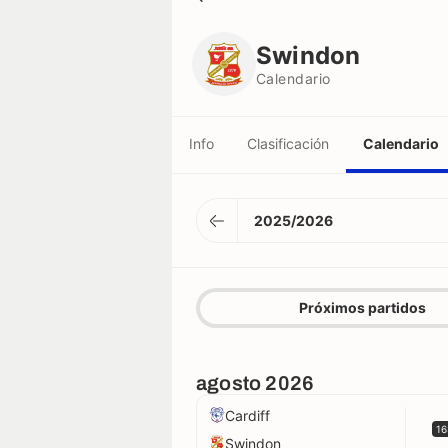
Swindon
Calendario
Swindon
Calendario
Info
Clasificación
Calendario
2025/2026
Próximos partidos
agosto 2026
Cardiff
16
Swindon