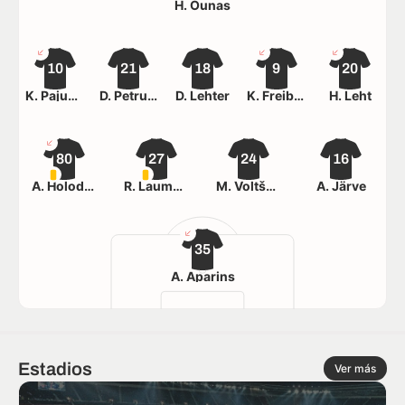
H. Õunas
10
21
18
9
20
K. Pajumets
D. Petrunin
D. Lehter
K. Freiberg
H. Leht
80
27
24
16
A. Holodov
R. Laumets
M. Voltškov
A. Järve
35
A. Aparins
Estadios
Ver más