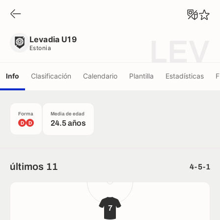
Levadia U19
Estonia
Levadia U19
LEV
Estonia
Info
Clasificación
Calendario
Plantilla
Estadísticas
F
Forma
Media de edad
24.5 años
D
D
últimos 11
4-5-1
7