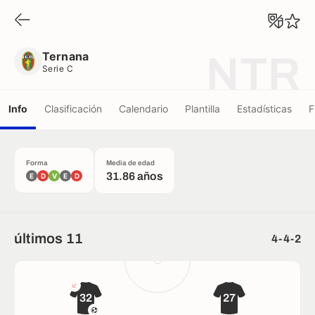
Ternana
Serie C
Ternana
NTR
Serie C
Info
Clasificación
Calendario
Plantilla
Estadísticas
F
Forma
Media de edad
31.86 años
E
D
V
E
D
últimos 11
4-4-2
32
27