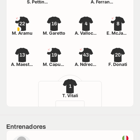
S. Pettinari
A. Ferrante
22
16
4
8
M. Aramu
M. Garetto
A. Vallocchia
E. McJannet
13
19
43
20
A. Maestrelli
M. Capuano
A. Ndrecka
F. Donati
1
T. Vitali
Entrenadores