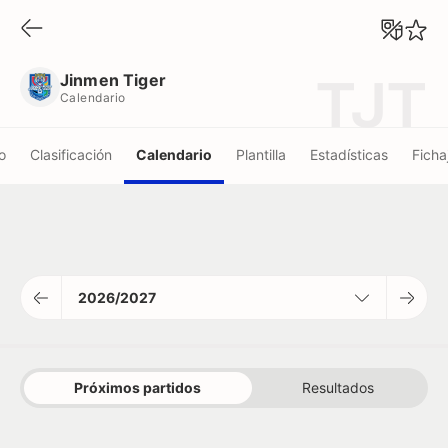
Jinmen Tiger
Calendario
Jinmen Tiger
TJT
Calendario
o
Clasificación
Calendario
Plantilla
Estadísticas
Ficha
2026/2027
Próximos partidos
Resultados