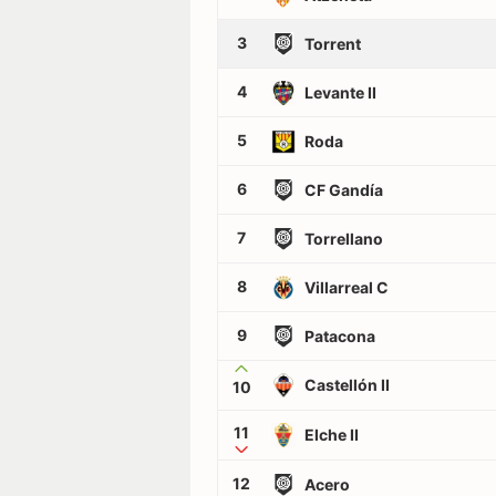
3
Torrent
4
Levante II
5
Roda
6
CF Gandía
7
Torrellano
8
Villarreal C
9
Patacona
Castellón II
10
11
Elche II
12
Acero