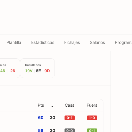
Plantilla
Estadísticas
Fichajes
Salarios
Program
oles
Resultados
+46
-26
19V
8E
9D
Pts
J
Casa
Fuera
60
30
0-1
1-0
58
30
0-0
0-1