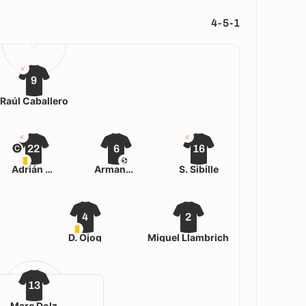
4-5-1
9
Raúl Caballero
22
6
16
Adrián Lois
Armando Corbalán
S. Sibille
4
2
D. Ojog
Miguel Llambrich
13
Marc Dolz