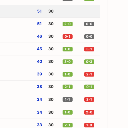
51
30
51
30
2-0
0-0
46
30
0-1
0-0
45
30
1-0
3-1
40
30
3-0
0-3
39
30
1-0
2-1
38
30
2-1
0-1
34
30
1-1
2-1
34
30
1-0
2-0
33
30
2-1
1-0