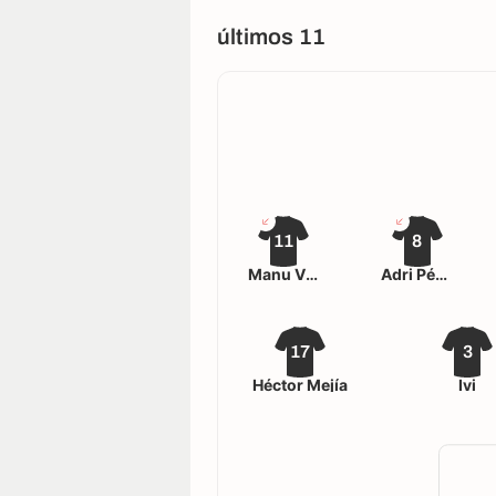
últimos 11
11
8
Manu Viana
Adri Pérez
17
3
Héctor Mejía
Ivi