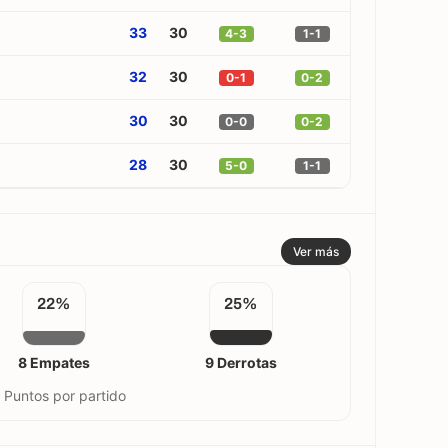
33
30
4-3
1-1
32
30
0-1
0-2
30
30
0-0
0-2
28
30
5-0
1-1
Ver más
22%
25%
8 Empates
9 Derrotas
 Puntos por partido