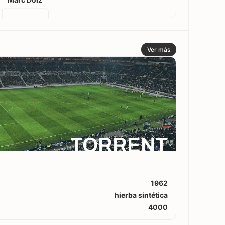
Ver más
TORRENT
1962
hierba sintética
4000