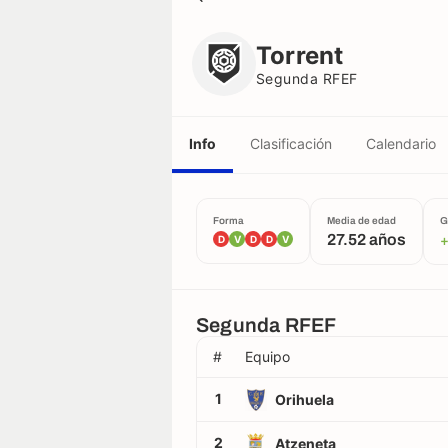
Torrent
Segunda RFEF
Torrent
Segunda RFEF
Info
Clasificación
Calendario
Forma
Media de edad
G
27.52 años
D
V
D
D
V
Segunda RFEF
#
Equipo
1
Orihuela
2
Atzeneta