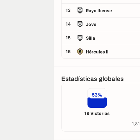
13
Rayo Ibense
14
Jove
15
Silla
16
Hércules II
Estadísticas globales
53%
19 Victorias
1,81