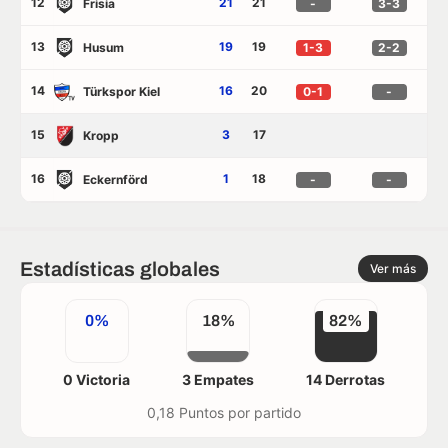
12
21
21
Frisia
-
3-3
13
19
19
Husum
1-3
2-2
14
16
20
Türkspor Kiel
0-1
-
15
3
17
Kropp
16
1
18
Eckernförd
-
-
Estadísticas globales
Ver más
0%
18%
82%
0 Victoria
3 Empates
14 Derrotas
0,18 Puntos por partido