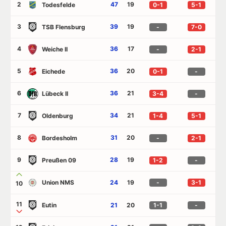
2
47
19
Todesfelde
0-1
5-1
3
39
19
TSB Flensburg
-
7-0
4
36
17
Weiche II
-
2-1
5
36
20
Eichede
0-1
-
6
36
21
Lübeck II
3-4
-
7
34
21
Oldenburg
1-4
5-1
8
31
20
Bordesholm
-
2-1
9
28
19
Preußen 09
1-2
-
Union NMS
24
19
-
3-1
10
11
Eutin
21
20
1-1
-