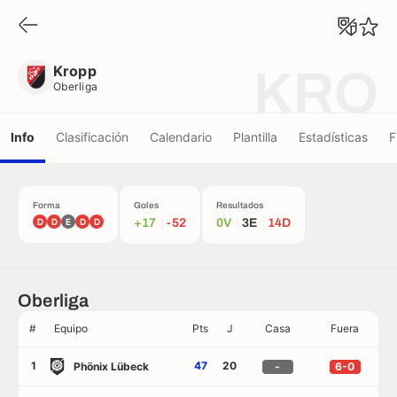
Kropp
Oberliga
Kropp
KRO
Oberliga
Info
Clasificación
Calendario
Plantilla
Estadísticas
F
Forma
Goles
Resultados
D
D
E
D
D
+17
-52
0V
3E
14D
Oberliga
#
Equipo
Pts
J
Casa
Fuera
1
47
20
Phönix Lübeck
-
6-0