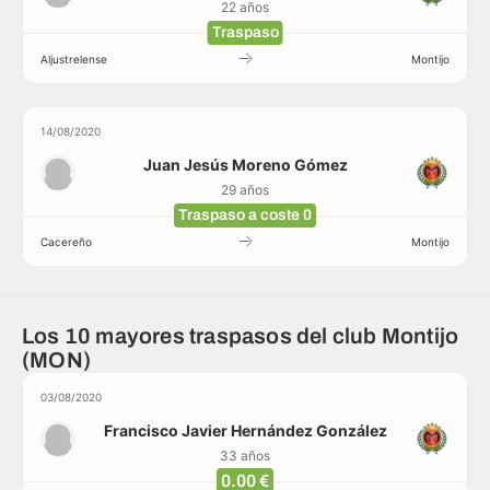
22 años
Traspaso
Aljustrelense
Montijo
14/08/2020
Juan Jesús Moreno Gómez
29 años
Traspaso a coste 0
Cacereño
Montijo
Los 10 mayores traspasos del club Montijo
(MON)
03/08/2020
Francisco Javier Hernández González
33 años
0.00 €