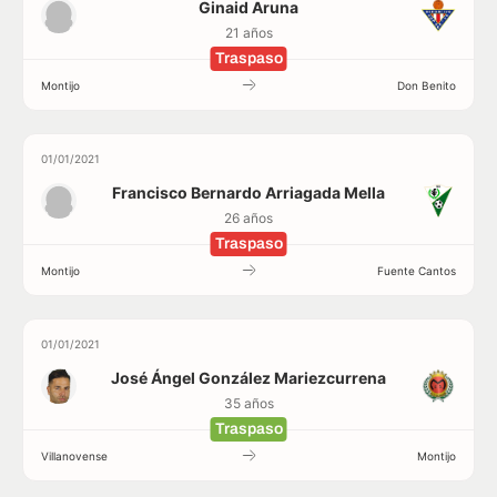
Ginaid Aruna
21 años
Traspaso
Montijo
Don Benito
01/01/2021
Francisco Bernardo Arriagada Mella
26 años
Traspaso
Montijo
Fuente Cantos
01/01/2021
José Ángel González Mariezcurrena
35 años
Traspaso
Villanovense
Montijo