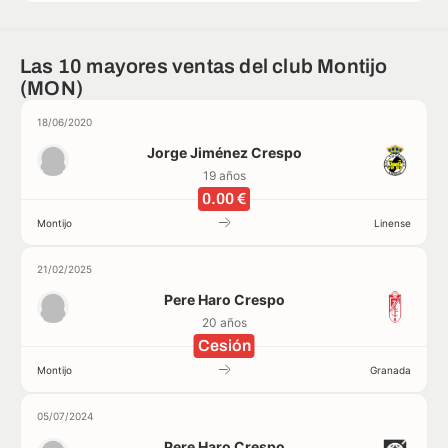
Las 10 mayores ventas del club Montijo
(MON)
18/06/2020
Jorge Jiménez Crespo
19 años
0.00 €
Montijo
Linense
21/02/2025
Pere Haro Crespo
20 años
Cesión
Montijo
Granada
05/07/2024
Pere Haro Crespo