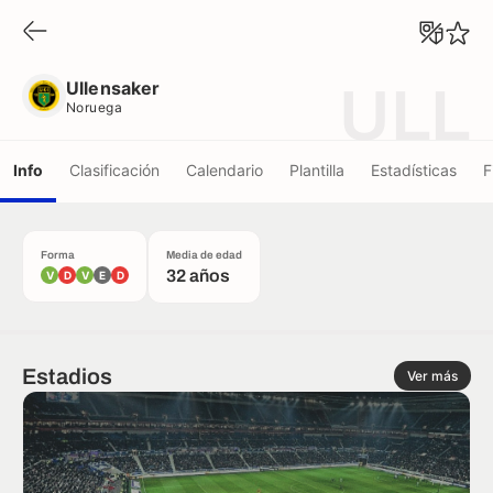
Ullensaker
Noruega
Ullensaker
ULL
Noruega
Info
Clasificación
Calendario
Plantilla
Estadísticas
F
Forma
Media de edad
32 años
V
D
V
E
D
Estadios
Ver más