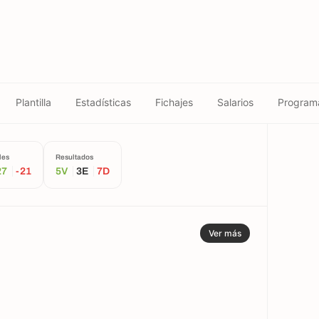
Plantilla
Estadísticas
Fichajes
Salarios
Program
les
Resultados
27
-21
5V
3E
7D
Ver más