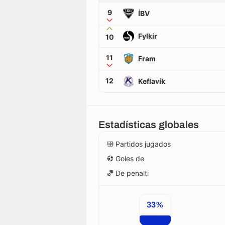
9
ÍBV
Fylkir
10
11
Fram
12
Keflavík
Estadísticas globales
Partidos jugados
Goles de
De penalti
33%