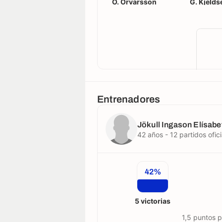
Ö. Örvarsson
G. Kjelds
Entrenadores
Jökull Ingason Elísab
42 años - 12 partidos ofici
42%
5 victorias
1,5 puntos 