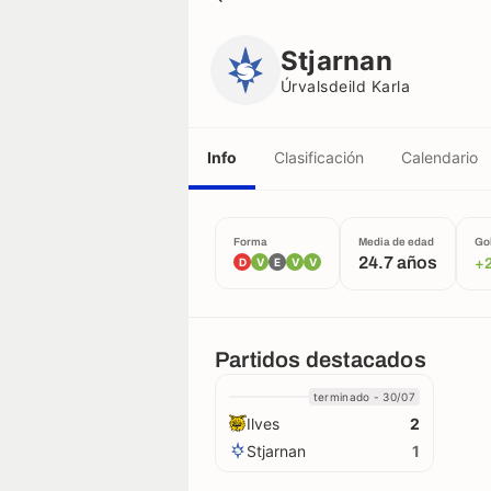
Stjarnan
Úrvalsdeild Karla
Stjarnan
Úrvalsdeild Karla
Info
Clasificación
Calendario
Forma
Media de edad
Go
24.7 años
D
V
E
V
V
+
Partidos destacados
terminado - 30/07
Ilves
2
Stjarnan
1