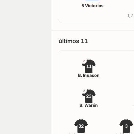
5 Victorias
1,2
últimos 11
11
B. Ingason
23
B. Warén
32
3