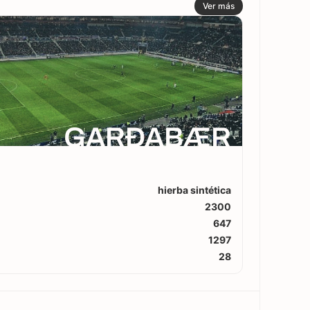
Ver más
GARÐABÆR
hierba sintética
2300
647
1297
28