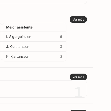
Ver más
Mejor asistente
Í. Sigurgeirsson
6
J. Gunnarsson
3
K. Kjartansson
2
Ver más
1