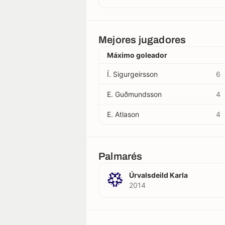
Mejores jugadores
Máximo goleador
Í. Sigurgeirsson
6
E. Guðmundsson
4
E. Atlason
4
Palmarés
Úrvalsdeild Karla
2014