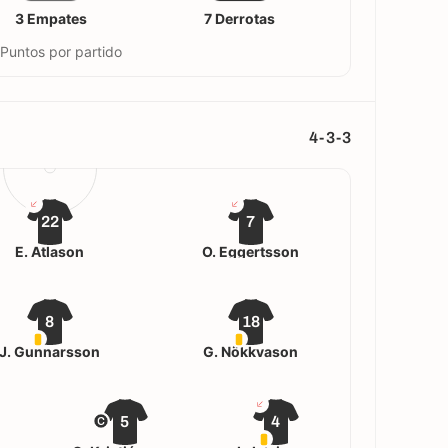
3 Empates
7 Derrotas
 Puntos por partido
4-3-3
22
7
E. Atlason
Ö. Eggertsson
8
18
J. Gunnarsson
G. Nökkvason
5
4