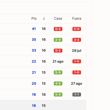
Pts
J
Casa
Fuera
41
16
0-2
2-0
35
16
2-0
3-2
33
16
29 jul
0-2
22
16
21 ago
1-0
21
15
5-0
1-0
20
15
27 ago
4-0
19
16
5-4
1-1
18
15