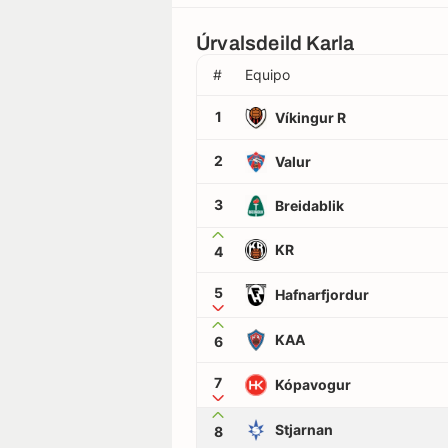
Úrvalsdeild Karla
#
Equipo
1
Víkingur R
2
Valur
3
Breidablik
KR
4
5
Hafnarfjordur
KAA
6
7
Kópavogur
Stjarnan
8