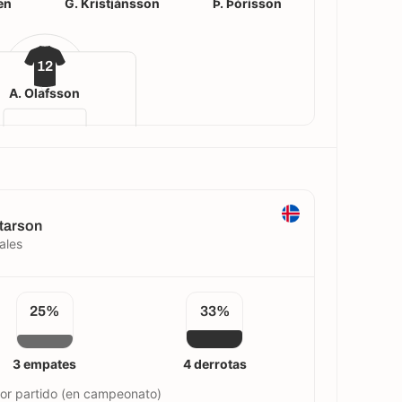
en
G. Kristjánsson
Þ. Þórisson
12
Á. Ólafsson
etarson
ales
25%
33%
3 empates
4 derrotas
por partido (en campeonato)