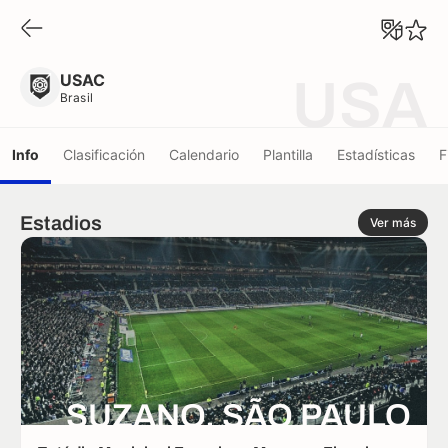
USAC
Brasil
USAC
USA
Brasil
Info
Clasificación
Calendario
Plantilla
Estadísticas
F
Estadios
Ver más
SUZANO, SÃO PAULO