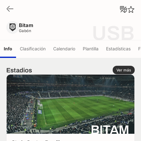
Bitam
Gabón
Bitam
USB
Gabón
Info
Clasificación
Calendario
Plantilla
Estadísticas
F
Estadios
Ver más
BITAM