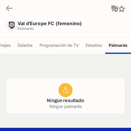
Val d'Europe FC (femenino)
Palmarés
Val d'Europe FC (femenino)
Palmarés
chajes
Salarios
Programación de TV
Estadios
Palmarés
Ningún resultado
Ningún palmarés