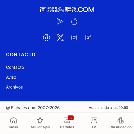
CONTACTO
Contacto
Aviso
Archivos
@ Fichajes.com 2007-2026
Actualizado a las 20:58
32
Copiado al portapapeles
Inicio
Mi Fichajes
Partidos
TV
Clasificación