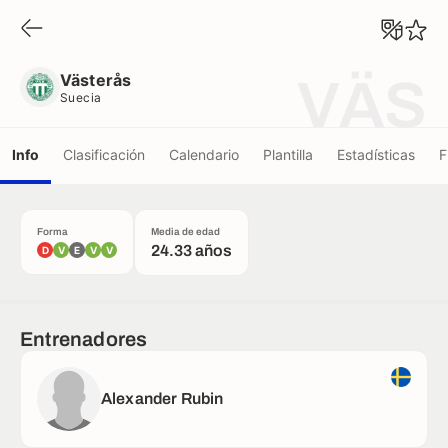
Västerås
Suecia
Västerås
VÄS
Suecia
Info
Clasificación
Calendario
Plantilla
Estadísticas
F
Forma
Media de edad
24.33 años
D
V
E
V
V
Entrenadores
Alexander Rubin