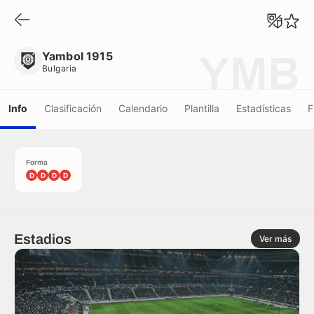
Yambol 1915
Bulgaria
Yambol 1915
YMB
Bulgaria
Info
Clasificación
Calendario
Plantilla
Estadísticas
F
Forma
D
D
D
D
Estadios
Ver más