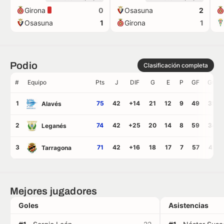
Girona
Osasuna
0
2
Osasuna
Girona
1
1
Podio
Clasificación completa
#
Equipo
Pts
J
DIF
G
E
P
GF
GC
1
75
42
+14
21
12
9
49
35
Alavés
2
74
42
+25
20
14
8
59
34
Leganés
3
71
42
+16
18
17
7
57
41
Tarragona
Mejores jugadores
Goles
Asistencias