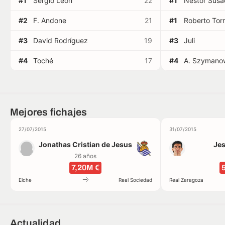
#1
Sergio León
22
#1
Néstor Susa
#2
F. Andone
21
#1
Roberto Tor
#3
David Rodríguez
19
#3
Juli
#4
Toché
17
#4
A. Szymano
Mejores fichajes
27/07/2015
31/07/2015
Jonathas Cristian de Jesus
Jes
26 años
7,20M €
Elche
Real Sociedad
Real Zaragoza
Actualidad