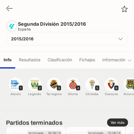
Segunda División 2015/2016
España
Segunda División 2015/2016
España
2015/2016
Info
Resultados
Clasificación
Fichajes
Información
Equipos
1
2
3
4
5
6
Jugadores
Alavés
Leganés
Tarragona
Girona
Córdoba
Osasuna
Alcorc
Árbitros
Partidos terminados
Ver más
Récords
terminado - 18/06/16
terminado - 15/06/16