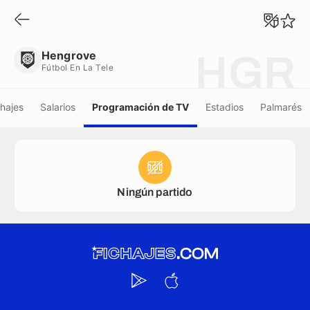
Hengrove
Fútbol En La Tele
Hengrove
HGR
Fútbol En La Tele
chajes
Salarios
Programación de TV
Estadios
Palmarés
Ningún partido