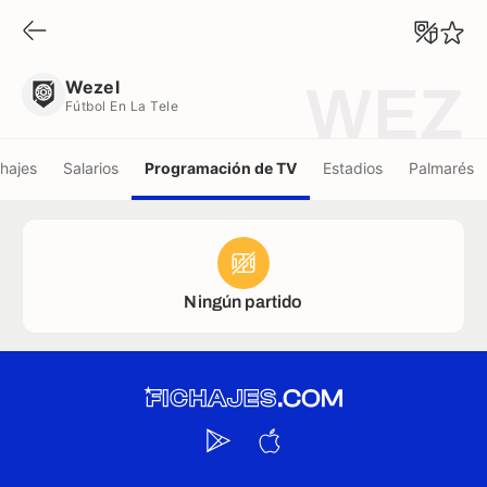
Wezel
Fútbol En La Tele
Wezel
WEZ
Fútbol En La Tele
chajes
Salarios
Programación de TV
Estadios
Palmarés
Ningún partido