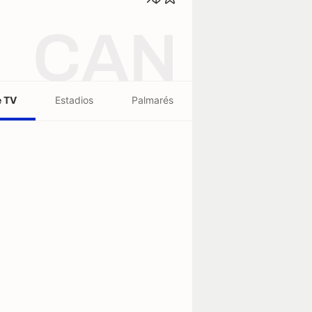
CAN
e TV
Estadios
Palmarés