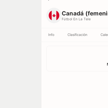
Canadá (femenino) U18
Fútbol En La Tele
Canadá (femeni
Fútbol En La Tele
Info
Clasificación
Cale